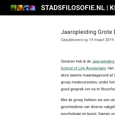
Ga
STADSFILOSOFIE.NL | 
direct
naar
de
Jaaropleiding Grote
hoofdinhoud
Gepubliceerd op 19 maart 2019
Gisteren heb ik de
Jaaropleiding
School of Life Amsterdam
. Het
deze laatste maandagavond af t
groep medecursisten, onder het 
goed gesprek om na te filosofer
Met de groep hebben we een uit
geschiedenis van diverse vakgebi
psychologie en kunst. Samen on