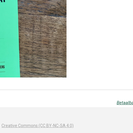
Betaalb
|
Creative Commons (CC BY-NC-SA 4.0)