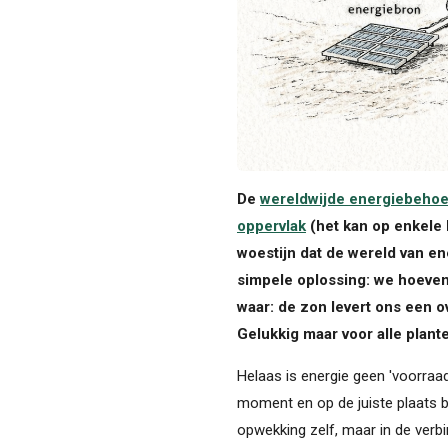
De
wereldwijde energiebehoe
oppervlak
(het kan op enkele
woestijn dat de wereld van ene
simpele oplossing: we hoeven a
waar: de zon levert ons een 
Gelukkig maar voor alle plan
Helaas is energie geen 'voorra
moment en op de juiste plaats be
opwekking zelf, maar in de verbin