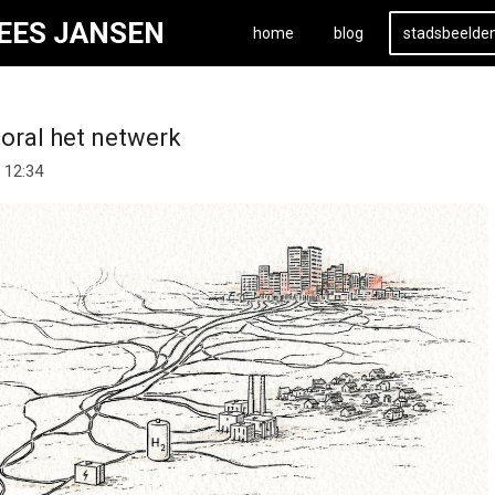
KEES JANSEN
home
blog
stadsbeelde
ooral het netwerk
 12:34