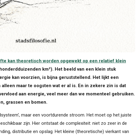
fte
kan theoretisch worden opgewekt op een relatief klein
 honderdduizenden km²).
Het beeld van een klein stuk
rgie kan voorzien, is bijna geruststellend. Het lijkt een
lleen maar te oogsten wat er al is. En in zekere zin is dat
overvloed aan energie, veel meer dan we momenteel gebruiken.
ten, grassen en bomen.
adsysteem', maar een voortdurende stroom. Het moet op het juiste
schikbaar zijn. Hier ontstaat de complexiteit: niet zo zeer in de
ding, distributie en opslag. Het kleine (theoretische) vierkant van