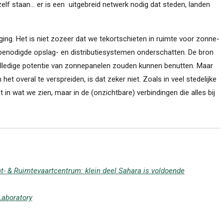
elf staan... er is een uitgebreid netwerk nodig dat steden, landen
aging. Het is niet zozeer dat we tekortschieten in ruimte voor zonne-
 benodigde opslag- en distributiesystemen onderschatten. De bron
 volledige potentie van zonnepanelen zouden kunnen benutten. Maar
 het overal te verspreiden, is dat zeker niet. Zoals in veel stedelijke
t in wat we zien, maar in de (onzichtbare) verbindingen die alles bij
ht- & Ruimtevaartcentrum: klein deel Sahara is voldoende
Laboratory