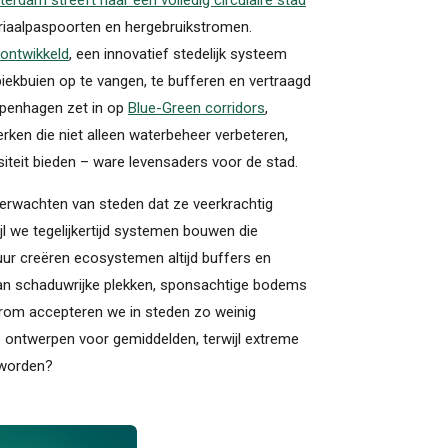
riaalpaspoorten en hergebruikstromen.
 ontwikkeld
, een innovatief stedelijk systeem
 piekbuien op te vangen, te bufferen en vertraagd
openhagen zet in op
Blue-Green corridors
,
erken die niet alleen waterbeheer verbeteren,
siteit bieden – ware levensaders voor de stad.
 verwachten van steden dat ze veerkrachtig
jl we tegelijkertijd systemen bouwen die
atuur creëren ecosystemen altijd buffers en
aan schaduwrijke plekken, sponsachtige bodems
arom accepteren we in steden zo weinig
 ontwerpen voor gemiddelden, terwijl extreme
 worden?