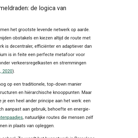
eldraden: de logica van
men het grootste levende netwerk op aarde.
mijden obstakels en kiezen altijd de route met
 is decentraler, efficiënter en adaptiever dan
ium is in feite een perfecte metafoor voor
 zonder verkeersregelkasten en stremmingen
e, 2020
).
 nog op een traditionele, top-down manier
tructuren en hiërarchische knooppunten. Maar
e je een heel ander principe aan het werk: een
ch aanpast aan gebruik, behoefte en energie-
ntenpaadjes
, natuurlijke routes die mensen zelf
nen in plaats van opleggen.