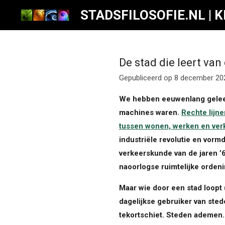
Ga
STADSFILOSOFIE.NL | 
direct
naar
de
De stad die leert van
hoofdinhoud
Gepubliceerd op 8 december 20
We hebben eeuwenlang geleerd
machines waren.
Rechte lijne
tussen wonen, werken en ver
industriële revolutie en vor
verkeerskunde van de jaren ’
naoorlogse ruimtelijke ordeni
Maar wie door een stad loopt (
dagelijkse gebruiker van sted
tekortschiet. Steden ademen