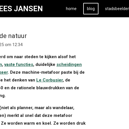
KEES JANSEN
home
blog
stadsbeelde
 de natuur
25 om 12:34
 om naar steden te kijken alsof het
n
,
vaste functies
, duidelijke
scheidingen
keer
. Deze machine-metafoor paste bij de
mde het denken van
Le Corbusier
, de
60 en de rationele blauwdrukken van de
ng.
niet als planner, maar als wandelaar,
en) merkt al snel dat deze metafoor
. Ze worden warm en koel. Ze worden druk