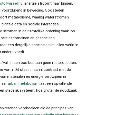
stofwisseling
: energie stroomt naar binnen,
 is voortdurend in beweging. Ook steden
soort metabolisme, waarbij waterstromen,
 digitale data en sociale interacties
tromen in de ruimtelijke ordening vaak los
e beleidsdomeinen en gescheiden
taat een dergelijke scheiding niet: alles werkt in
ts anders voedt.
fval. In een bos bestaan geen restproducten,
e vorm. Dit staat in schril contrast met de
aar materialen en energie verdwijnen in
 naar
urban metabolism
laat een opvallende
en stedelijk systeem, hoe groter de noodzaak
spirerende voorbeelden die de principes van
erdam streeft naar een volledig circulaire stad