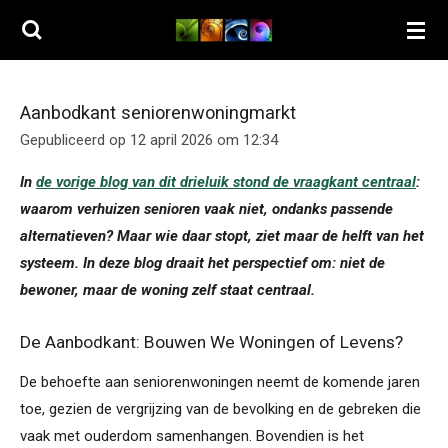
Ga
direct
naar
de
Aanbodkant seniorenwoningmarkt
hoofdinhoud
Gepubliceerd op 12 april 2026 om 12:34
In
de vorige blog van dit drieluik stond de vraagkant centraal
:
waarom verhuizen senioren vaak niet, ondanks passende
alternatieven? Maar wie daar stopt, ziet maar de helft van het
systeem. In deze blog draait het perspectief om: niet de
bewoner, maar de woning zelf staat centraal.
De Aanbodkant: Bouwen We Woningen of Levens?
De behoefte aan seniorenwoningen neemt de komende jaren
toe, gezien de vergrijzing van de bevolking en de gebreken die
vaak met ouderdom samenhangen. Bovendien is het