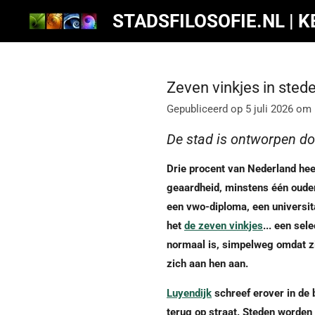
Ga
STADSFILOSOFIE.NL | 
direct
naar
de
Zeven vinkjes in sted
hoofdinhoud
Gepubliceerd op 5 juli 2026 om
De stad is ontworpen do
Drie procent van Nederland heef
geaardheid, minstens één ouder
een vwo-diploma, een universit
het
de zeven vinkjes
... een sel
normaal is, simpelweg omdat zi
zich aan hen aan.
Luyendijk
schreef erover in de 
terug op straat. Steden worden