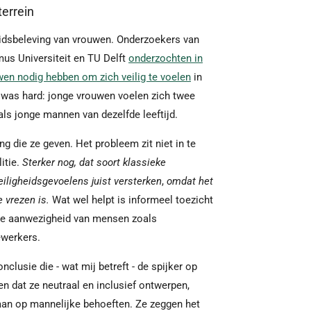
terrein
idsbeleving van vrouwen. Onderzoekers van
us Universiteit en TU Delft
onderzochten in
en nodig hebben om zich veilig te voelen
in
 was hard: jonge vrouwen voelen zich twee
als jonge mannen van dezelfde leeftijd.
ing die ze geven. Het probleem zit niet in te
itie.
Sterker nog, dat soort klassieke
iligheidsgevoelens juist versterken
,
omdat het
e vrezen is.
Wat wel helpt is informeel toezicht
 de aanwezigheid van mensen zoals
werkers.
clusie die - wat mij betreft - de spijker op
en dat ze neutraal en inclusief ontwerpen,
aan op mannelijke behoeften. Ze zeggen het