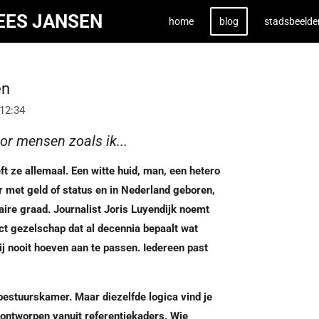
KEES JANSEN
home
blog
stadsbeelde
en
 12:34
or mensen zoals ik...
t ze allemaal. Een witte huid, man, een hetero
 met geld of status en in Nederland geboren,
aire graad. Journalist Joris Luyendijk noemt
ect gezelschap dat al decennia bepaalt wat
j nooit hoeven aan te passen. Iedereen past
bestuurskamer. Maar diezelfde logica vind je
 ontworpen vanuit referentiekaders. Wie