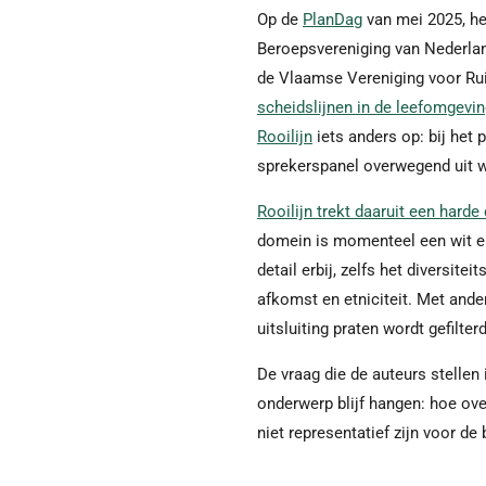
Op de
PlanDag
van mei 2025, h
Beroepsvereniging van Nederl
de Vlaamse Vereniging voor Ru
scheidslijnen in de leefomgevin
Rooilijn
iets anders op: bij het
sprekerspanel overwegend uit w
Rooilijn trekt daaruit een harde
domein is momenteel een wit en
detail erbij, zelfs het diversit
afkomst en etniciteit. Met and
uitsluiting praten wordt gefilte
De vraag die de auteurs stellen i
onderwerp blijf hangen: hoe ove
niet representatief zijn voor de