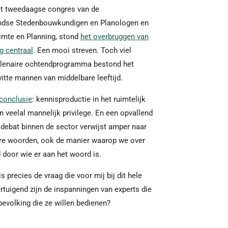
et tweedaagse congres van de
andse Stedenbouwkundigen en Planologen en
imte en Planning, stond
het overbruggen van
g centraal
. Een mooi streven. Toch viel
 plenaire ochtendprogramma bestond het
itte mannen van middelbare leeftijd.
 conclusie
: kennisproductie in het ruimtelijk
 veelal mannelijk privilege. En een opvallend
eitsdebat binnen de sector verwijst amper naar
ere woorden, ook de manier waarop we over
rd door wie er aan het woord is.
s precies de vraag die voor mij bij dit hele
rtuigend zijn de inspanningen van experts die
 bevolking die ze willen bedienen?